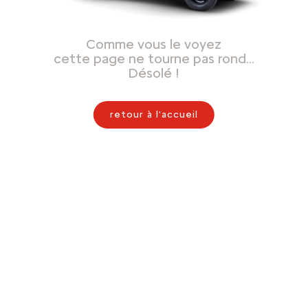
Comme vous le voyez
cette page ne tourne pas rond…
Désolé !
retour à l'accueil