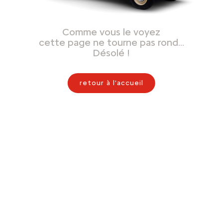
Comme vous le voyez
cette page ne tourne pas rond…
Désolé !
retour à l'accueil