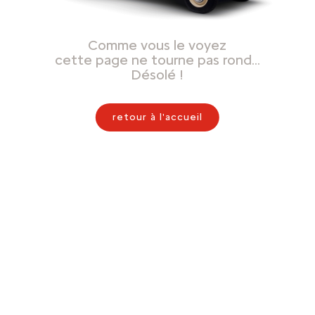
Comme vous le voyez
cette page ne tourne pas rond…
Désolé !
retour à l'accueil