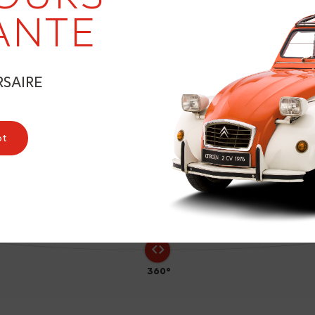
ANTE
RSAIRE
3
ot
360°