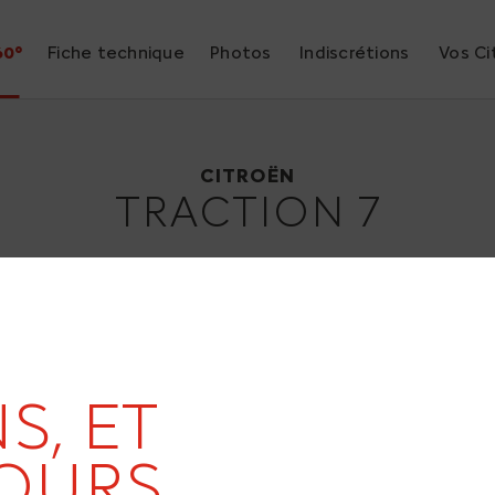
60°
Fiche technique
Photos
Indiscrétions
Vos Ci
Citroën Traction 7
1934
CITROËN
TRACTION 7
S, ET
19
OURS