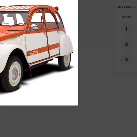
INTÉRIEUR
ZOOM
SONS
+
-
4