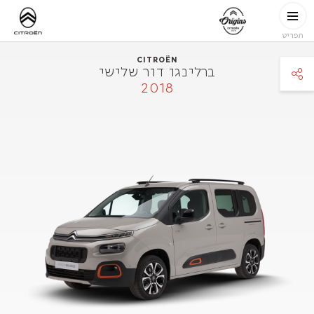
דילוג לתוכן העיקר
troen.co.il
CITROËN
ORIGINS
תפריט
CITROËN
ברלינגו דור שלישי
2018
faceboo
twitte
pinteres