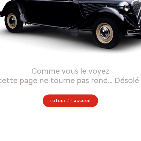
Comme vous le voyez
cette page ne tourne pas rond… Désolé 
retour à l'accueil