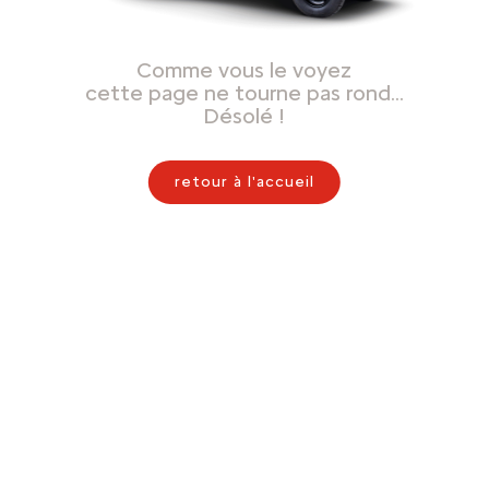
Comme vous le voyez
cette page ne tourne pas rond…
Désolé !
retour à l'accueil