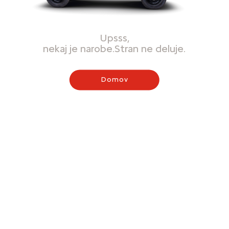
Upsss,
nekaj je narobe.Stran ne deluje.
Domov