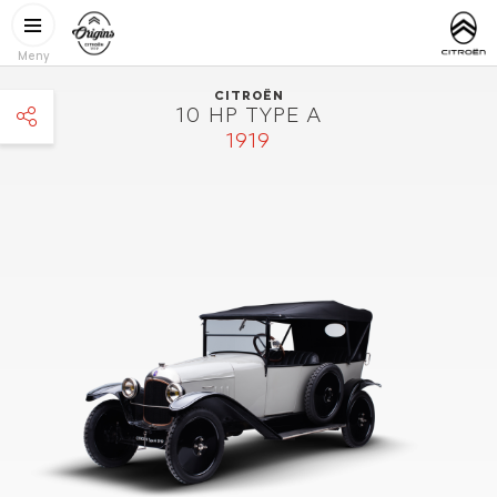
Hoppa till huvudinnehåll
CITROËN
http://www.
ORIGINS
Meny
CITROËN
10 HP TYPE A
1919
facebook
twitter
pinterest