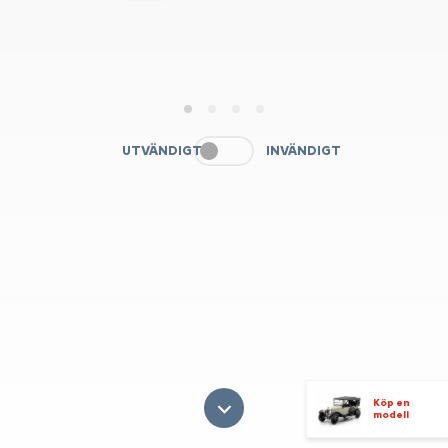
1
2
3
4
UTVÄNDIGT
INVÄNDIGT
Köp en
modell