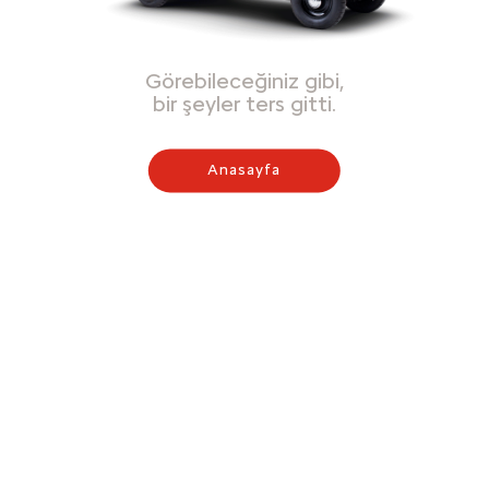
Görebileceğiniz gibi,
bir şeyler ters gitti.
Anasayfa